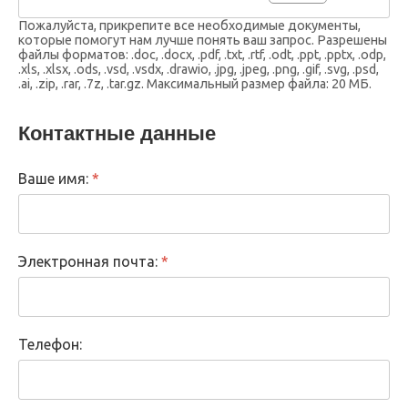
Пожалуйста, прикрепите все необходимые документы,
которые помогут нам лучше понять ваш запрос. Разрешены
файлы форматов: .doc, .docx, .pdf, .txt, .rtf, .odt, .ppt, .pptx, .odp,
.xls, .xlsx, .ods, .vsd, .vsdx, .drawio, .jpg, .jpeg, .png, .gif, .svg, .psd,
.ai, .zip, .rar, .7z, .tar.gz. Максимальный размер файла: 20 МБ.
Контактные данные
Ваше имя:
*
Электронная почта:
*
Телефон: